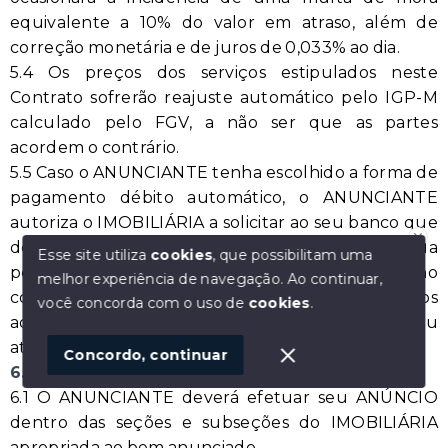
equivalente a 10% do valor em atraso, além de
correção monetária e de juros de 0,033% ao dia.
5.4 Os preços dos serviços estipulados neste
Contrato sofrerão reajuste automático pelo IGP-M
calculado pelo FGV, a não ser que as partes
acordem o contrário.
5.5 Caso o ANUNCIANTE tenha escolhido a forma de
pagamento débito automático, o ANUNCIANTE
autoriza o IMOBILIÁRIA a solicitar ao seu banco que
debite, mensalmente da conta corrente indicada
Esse site utiliza
cookies
, que possibilitam uma
Olá! que bom te ver por aqui!
pelo ANUNCIANTE, o valor mensal do plano
melhor experiência de navegação.
Ao continuar,
precisando de ajuda ou buscando outro
contratado, acrescido de eventuais consumos
tipo de imóvel, fale conosco!
você concorda com o uso de
cookies
.
adicionais, sob pena de responder pela falta ou
1
atraso no pagamento nos termos do item 5.3 acima.
Concordo, continuar
6. ANÚNCIOS
6.1 O ANUNCIANTE deverá efetuar seu ANÚNCIO
dentro das seções e subseções do IMOBILIÁRIA
apropriada ao bem anunciado.