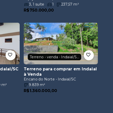
Terreno - venda - Indaial/SC
ndaial/SC
Terreno para comprar em Indaial
à Venda
Encano do Norte - Indaial/SC
0
m²
9.839
m²
R$1.360.000,00