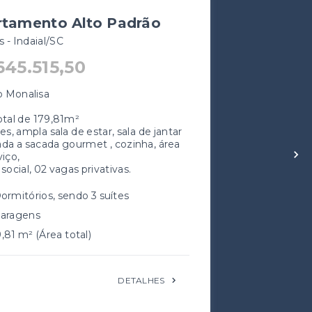
rra/SC
A COMPRAR NO BAIRRO ILSE
DO NA DIVISA DE INDAIAL COM ASCURRA
ERAL ILSE GRANDE - SN ASCURRA-SC
0,00
V
2
vagas
na garagem
CRECI
p
ia Médio
000,00
VER MAIS DETALHES