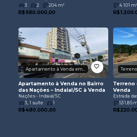
Apartamento à Venda em Indaial/SC
Terreno
Apartamento à Venda no Bairro
Terreno 
das Nações – Indaial/SC
à Venda
Venda
Nações - Indaial/SC
Estrada das
3
,
1
suíte
1
531,85
m
R$480.000,00
R$220.0