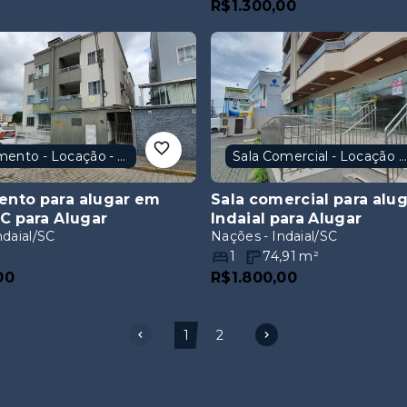
Apartamento - Locação - Indaial/SC
Sala Comercial - Locação - Indaial
ento para alugar em
Sala comercial para alu
SC
para Alugar
Indaial
para Alugar
ndaial/SC
Nações - Indaial/SC
1
74,91
m²
00
R$1.800,00
1
2