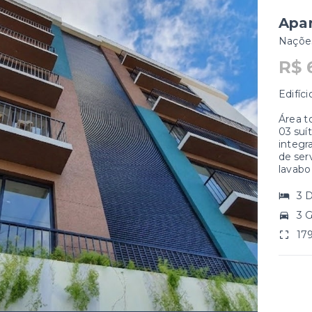
Sítio
Ilse - Ascu
SÍTIO PAR
LOCALIZA
ESTRADA G
VALOR
R$ 980.00
REF. 1668-
3
quarto
s
Imobiliár
R$980.