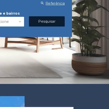
Referência
e e bairros
Pesquisar
cione
ra morar