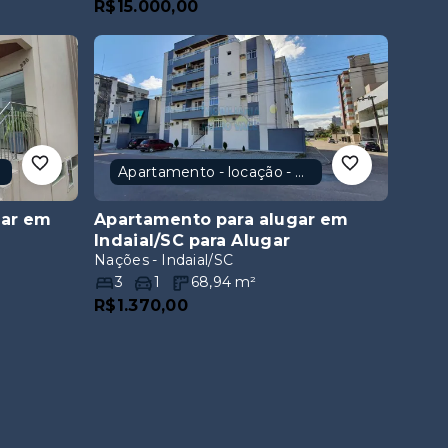
Apartamento - locação - Nações
gar em
Apartamento para alugar em
Indaial/SC
para Alugar
Nações - Indaial/SC
3
1
68,94
m²
R$1.370,00