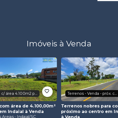
Imóveis à Venda
Terreno c/ área 4.100m2 plano
Terrenos - Venda - próx. centro
com área de 4.100,00m²
Terrenos nobres para c
em Indaial
à Venda
próximo ao centro em In
 Areias - Indaial/SC
à Venda
Tapajós - Indaial/SC
²
360
m²
000,00