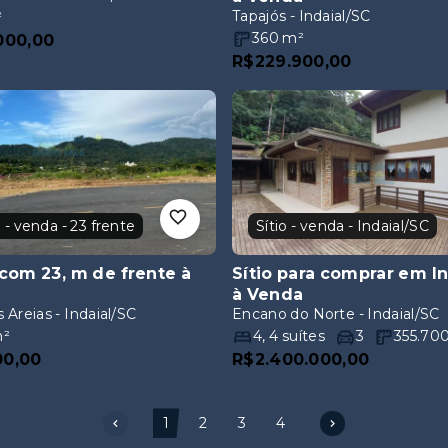
R$229.900,00
 - venda - 23 frente
Sítio - venda - Indaial/SC
com 23, m de frente
à
Sítio para comprar em I
à Venda
 Areias - Indaial/SC
Encano do Norte - Indaial/SC
²
4
,
4
suítes
3
355.70
00,00
R$2.400.000,00
1
2
3
4