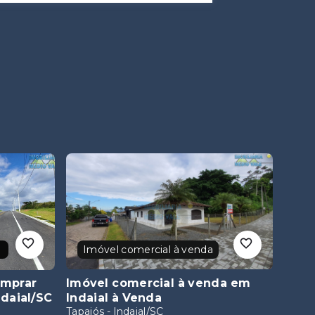
Imóvel comercial à venda
omprar
Imóvel comercial à venda em
daial/SC
Indaial
à Venda
Tapajós - Indaial/SC
3
,
1
suíte
1
237,57
m²
R$750.000,00