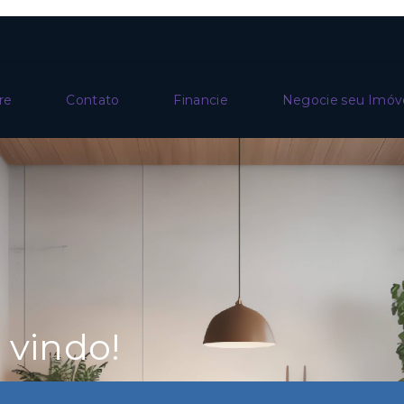
re
Contato
Financie
Negocie seu Imóv
vindo!