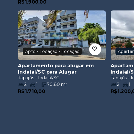
Apto - Locação - Locação
Apartamento para alugar em
Apartam
Indaial/SC
para Alugar
Indaial/
Tapajós - Indaial/SC
Tapajós - I
2
1
70,80
m²
2
1
R$1.710,00
R$1.200,