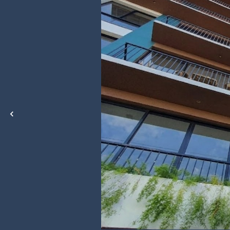
tar
ea