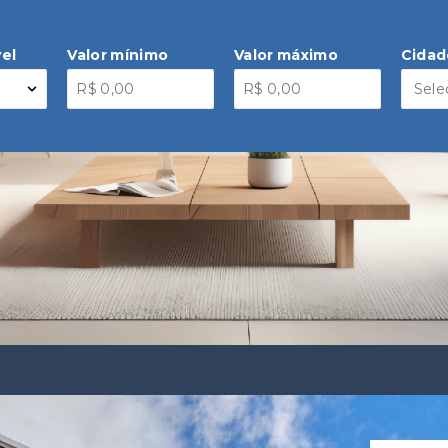
el
Valor mínimo
Valor máximo
Cidad
Sele
Pronto pa