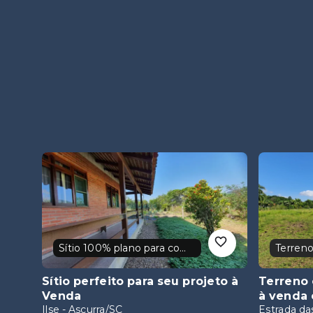
Sítio 100% plano para comprar
Sítio perfeito para seu projeto
à
Terreno 
Venda
à venda 
Ilse - Ascurra/SC
Estrada das
3
2
204
m²
4.101
m
R$980.000,00
R$1.200.