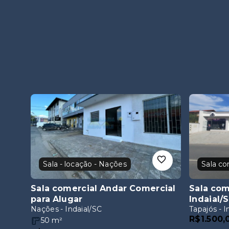
Sala - locação - Nações
Sala comercial Andar Comercial
Sala com
para Alugar
Indaial/
Nações - Indaial/SC
Tapajós - I
R$1.500,
50
m²
R$1.900,00