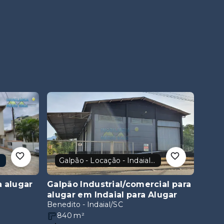
l
Galpão - Locação - Indaial/SC
 alugar
Galpão Industrial/comercial para
alugar em Indaial
para Alugar
Benedito - Indaial/SC
840
m²
R$15.000,00