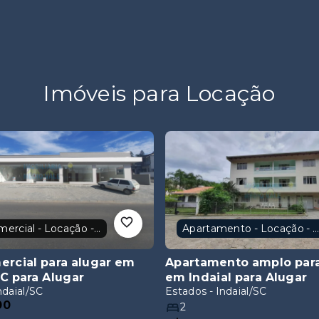
Imóveis para Locação
Sala comercial - Locação - Indaial
Apartamento - Locação - Indaia
ercial para alugar em
Apartamento amplo para
SC
para Alugar
em Indaial
para Alugar
ndaial/SC
Estados - Indaial/SC
00
2
R$1.300,00