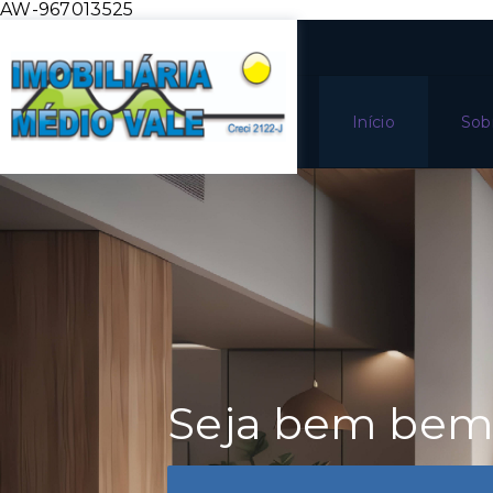
AW-967013525
Início
Sob
Seja bem bem 