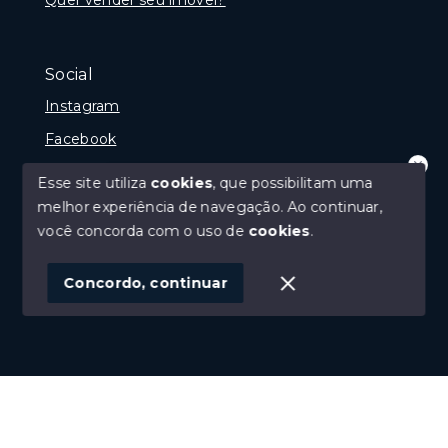
Social
Instagram
Facebook
Youtube
Esse site utiliza
cookies
, que possibilitam uma
Olá! que bom te ver por aqui!
melhor experiência de navegação.
Ao continuar,
precisando de ajuda ou buscando outro
tipo de imóvel, fale conosco!
você concorda com o uso de
cookies
.
© Copyright 2026 - Imobiliária Médio Vale Ltda - Todos
1
os direitos reservados
Concordo, continuar
SITE PARA IMOBILIARIA
Início
Histórico
Favoritos