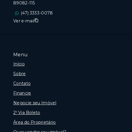
89082-115
(47) 3333-0078
Ver e-mail
Menu
Início
Sobre
Contato
Financie
Negocie seu Imóvel
2º Via Boleto
Área do Proprietário
Quer vender seu imóvel?