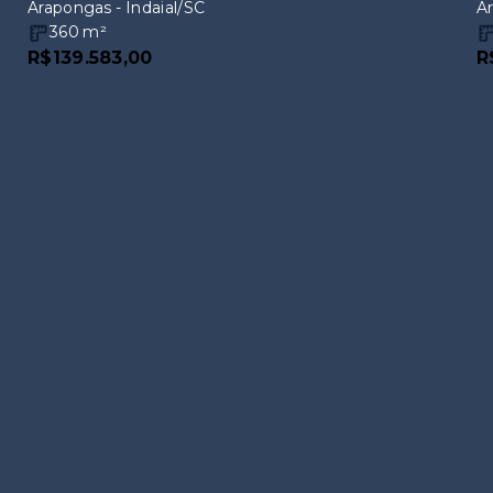
Arapongas - Indaial/SC
Ar
360
m²
R$139.583,00
R