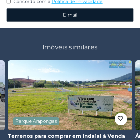
Concordo com a
Política de Privacidade
E-mail
Imóveis similares
Parque Arapongas
Terrenos para comprar em Indaial
à Venda
Á