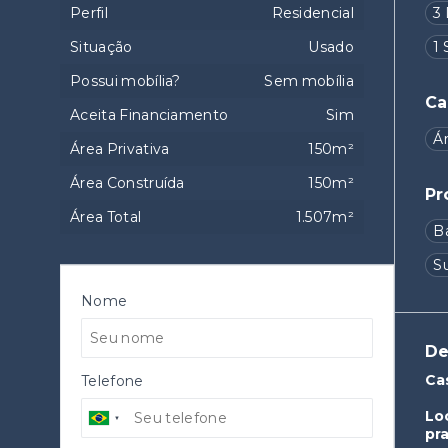
Perfil
Residencial
3 
Situação
Usado
1 
Possui mobília?
Sem mobília
Ca
Aceita Financiamento
Sim
Ár
Área Privativa
150m²
Área Construída
150m²
Pr
Área Total
1.507m²
B
S
Nome
De
Ca
Telefone
Lo
pra