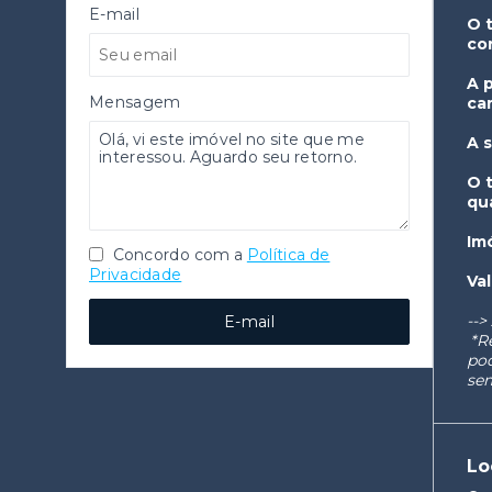
E-mail
O 
co
A 
Mensagem
ca
A 
O 
qu
Im
Concordo com a
Política de
Privacidade
Va
-->
E-mail
*R
pod
sem
Lo