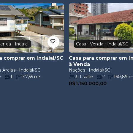
venda - Indaial
Casa - Venda - Indaial/SC
a comprar em Indaial/SC
Casa para comprar em I
à Venda
 Areias - Indaial/SC
Nações - Indaial/SC
e
1
147,55
m²
3
,
1
suíte
2
160,89
m
e
R$1.150.000,00