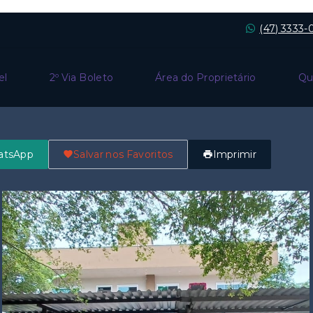
(47) 3333
el
2º Via Boleto
Área do Proprietário
Qu
atsApp
Salvar nos Favoritos
Imprimir