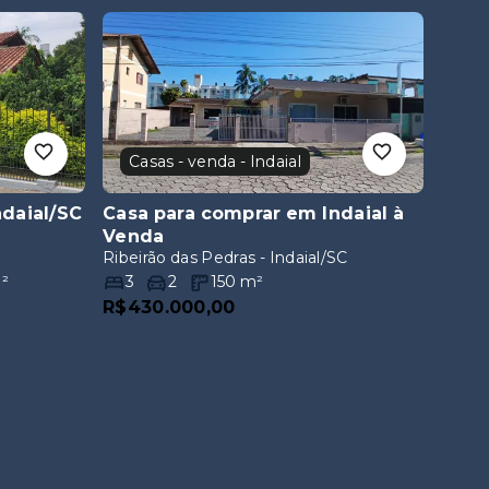
Casas - venda - Indaial
ndaial/SC
Casa para comprar em Indaial
à
Venda
Ribeirão das Pedras - Indaial/SC
²
3
2
150
m²
R$430.000,00