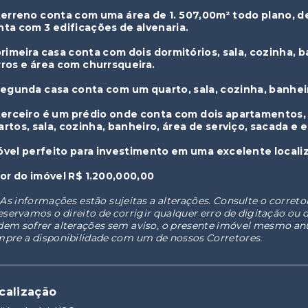
terreno conta com uma área de 1. 507,00m² todo plano, d
nta com 3 edificações de alvenaria.
primeira casa conta com dois dormitórios, sala, cozinha, b
rros e área com churrsqueira.
segunda casa conta com um quarto, sala, cozinha, banheir
terceiro é um prédio onde conta com dois apartamentos
artos, sala, cozinha, banheiro, área de serviço, sacada e
óvel perfeito para investimento em uma excelente locali
lor do imóvel R$ 1.200,000,00
 As informações estão sujeitas a alterações. Consulte o correto
eservamos o direito de corrigir qualquer erro de digitação ou 
em sofrer alterações sem aviso, o presente imóvel mesmo an
pre a disponibilidade com um de nossos Corretores.
calização