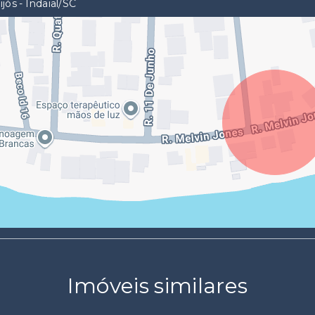
ijós - Indaial/SC
Imóveis similares