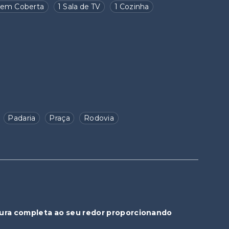
gem Coberta
1 Sala de TV
1 Cozinha
Padaria
Praça
Rodovia
rutura completa ao seu redor proporcionando