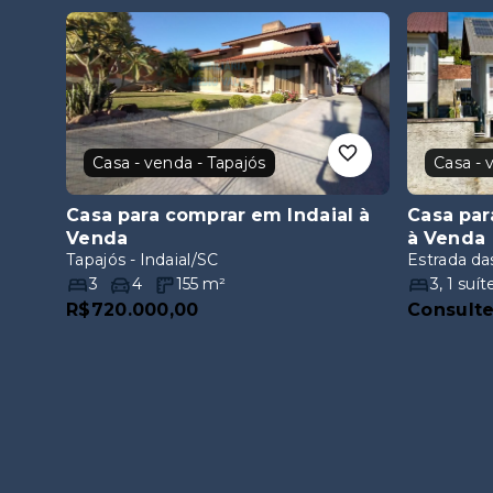
Casa - venda - Tapajós
Casa - 
Casa para comprar em Indaial
à
Casa par
Venda
à Venda
Tapajós - Indaial/SC
Estrada das
3
4
155
m²
3
,
1
suít
R$720.000,00
Consult