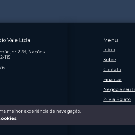
́dio Vale Ltda
Menu
Início
imão, n° 278, Nações -
2-115
Sobre
078
Contato
Financie
Negocie seu 
2º Via Boleto
Área do Propri
 uma melhor experiência de navegação.
cookies
.
Quer vender s