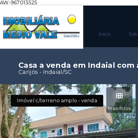
AW-967013525
Início
Sob
Casa a venda em Indaial com
Carijós - Indaial/SC
Imóvel c/terreno amplo - venda
Mais fotos