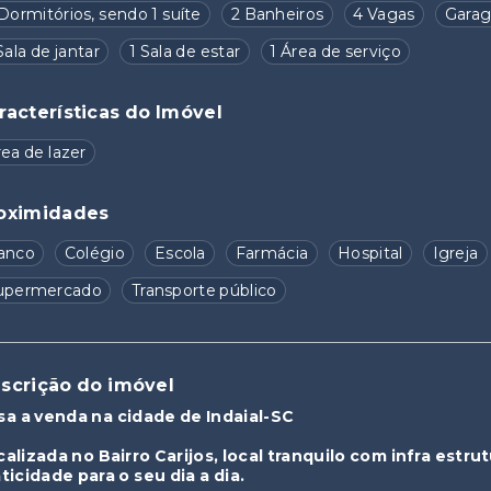
Dormitórios, sendo 1 suíte
2 Banheiros
4 Vagas
Gara
Sala de jantar
1 Sala de estar
1 Área de serviço
racterísticas do Imóvel
ea de lazer
oximidades
anco
Colégio
Escola
Farmácia
Hospital
Igreja
upermercado
Transporte público
scrição do imóvel
sa a venda na cidade de Indaial-SC
calizada no Bairro Carijos, local tranquilo com infra est
ticidade para o seu dia a dia.