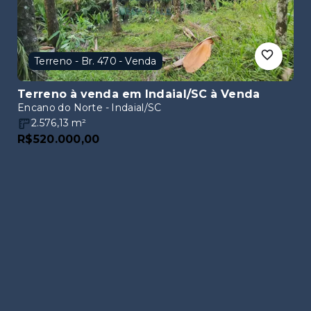
Terreno - Br. 470 - Venda
Terreno à venda em Indaial/SC
à Venda
Encano do Norte - Indaial/SC
2.576,13
m²
R$520.000,00