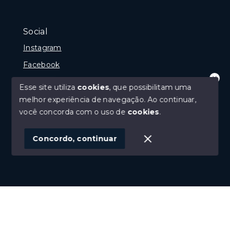
Social
Instagram
Facebook
Youtube
Esse site utiliza
cookies
, que possibilitam uma
Olá! que bom te ver por aqui!
melhor experiência de navegação.
Ao continuar,
precisando de ajuda ou buscando outro
tipo de imóvel, fale conosco!
você concorda com o uso de
cookies
.
© Copyright 2026 - Imobiliária Médio Vale Ltda - Todos
1
os direitos reservados
Concordo, continuar
SITE PARA IMOBILIARIA
Início
Histórico
Favoritos