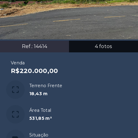
Ref.:
14414
4
fotos
Venda
R$220.000,00
Terreno Frente
18,43 m
Área Total
531,85 m²
Situação