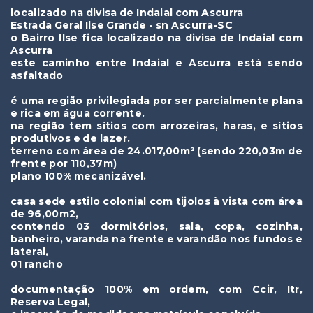
localizado na divisa de Indaial com Ascurra
Estrada Geral Ilse Grande - sn Ascurra-SC
o Bairro Ilse fica localizado na divisa de Indaial com
Ascurra
este caminho entre Indaial e Ascurra está sendo
asfaltado
é uma região privilegiada por ser parcialmente plana
e rica em água corrente.
na região tem sítios com arrozeiras, haras, e sítios
produtivos e de lazer.
terreno com área de 24.017,00m² (sendo 220,03m de
frente por 110,37m)
plano 100% mecanizável.
casa sede estilo colonial com tijolos à vista com área
de 96,00m2,
contendo 03 dormitórios, sala, copa, cozinha,
banheiro, varanda na frente e varandão nos fundos e
lateral,
01 rancho
documentação 100% em ordem, com Ccir, Itr,
Reserva Legal,