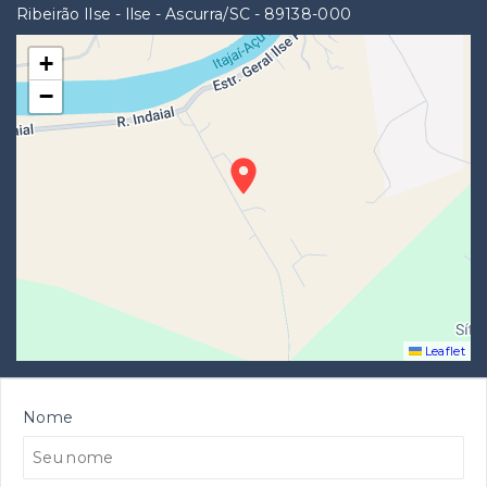
Ribeirão Ilse - Ilse - Ascurra/SC
- 89138-000
+
−
Leaflet
Nome