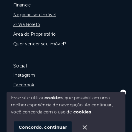
Financie
Negocie seu Imóvel
2º Via Boleto
Área do Proprietário
Quer vender seu imóvel?
Social
Instagram
Facebook
Youtube
Esse site utiliza
cookies
, que possibilitam uma
Olá! que bom te ver por aqui!
melhor experiência de navegação.
Ao continuar,
precisando de ajuda ou buscando outro
tipo de imóvel, fale conosco!
você concorda com o uso de
cookies
.
© Copyright 2026 - Imobiliária Médio Vale Ltda - Todos
1
os direitos reservados
Concordo, continuar