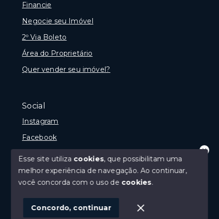
Financie
Negocie seu Imóvel
2º Via Boleto
Área do Proprietário
Quer vender seu imóvel?
Social
Instagram
Facebook
Youtube
Esse site utiliza
cookies
, que possibilitam uma
Olá! que bom te ver por aqui!
melhor experiência de navegação.
Ao continuar,
precisando de ajuda ou buscando outro
tipo de imóvel, fale conosco!
você concorda com o uso de
cookies
.
© Copyright 2026 - Imobiliária Médio Vale Ltda - Todos
1
os direitos reservados
Concordo, continuar
SITE PARA IMOBILIARIA