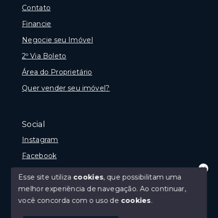
Contato
Financie
Negocie seu Imóvel
2º Via Boleto
Área do Proprietário
Quer vender seu imóvel?
Social
Instagram
Facebook
Youtube
Esse site utiliza
cookies
, que possibilitam uma
Olá! que bom te ver por aqui!
melhor experiência de navegação.
Ao continuar,
precisando de ajuda ou buscando outro
tipo de imóvel, fale conosco!
você concorda com o uso de
cookies
.
© Copyright 2026 - Imobiliária Médio Vale Ltda - Todos
1