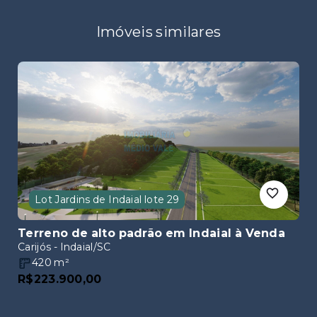
Imóveis similares
Lot Jardins de Indaial lote 29
Terreno de alto padrão em Indaial
à Venda
Carijós - Indaial/SC
420
m²
R$223.900,00