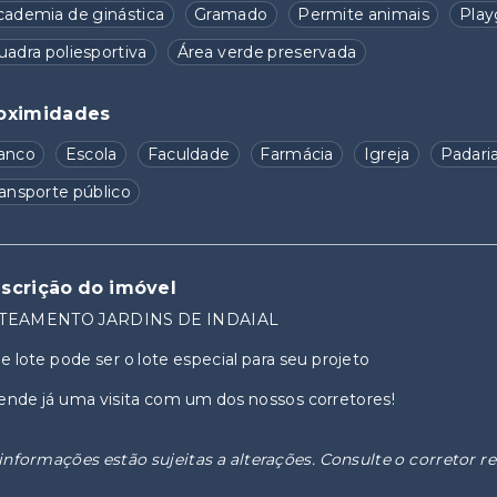
cademia de ginástica
Gramado
Permite animais
Play
uadra poliesportiva
Área verde preservada
oximidades
anco
Escola
Faculdade
Farmácia
Igreja
Padari
ransporte público
scrição do imóvel
TEAMENTO JARDINS DE INDAIAL
e lote pode ser o lote especial para seu projeto
nde já uma visita com um dos nossos corretores!
informações estão sujeitas a alterações. Consulte o corretor r