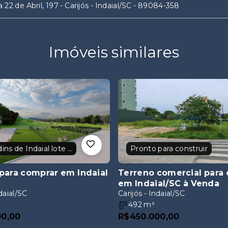
 22 de Abril, 197 - Carijós - Indaial/SC
- 89084-358
Imóveis similares
Lot Jardins de Indaial lote 44
Pronto para construir
para comprar em Indaial
Terreno comercial para
em Indaial/SC
à Venda
ndaial/SC
Carijós - Indaial/SC
492
m²
00,00
R$450.000,00