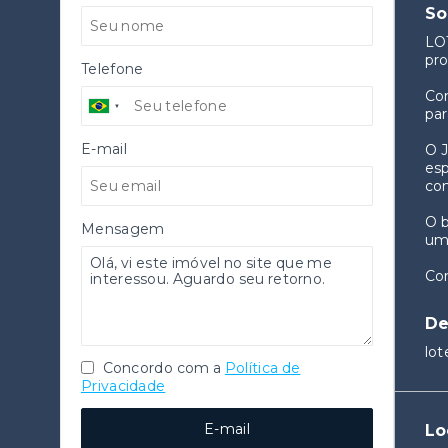
So
LO
pro
Telefone
Com
par
E-mail
O J
esp
co
O b
Mensagem
um 
Com
De
lot
Concordo com a
Política de
Privacidade
E-mail
Lo