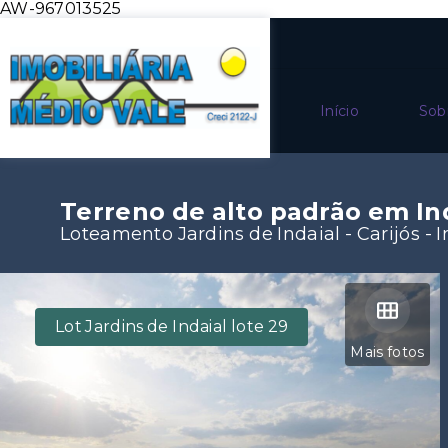
AW-967013525
Início
Sob
Terreno de alto padrão em In
Loteamento Jardins de Indaial -
Carijós - 
Lot Jardins de Indaial lote 29
Mais fotos