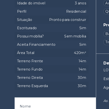
Idade do imóvel
3 anos
A
Perfil
Residencial
Q
Situação
Pronto para construir
Pr
Escriturado
Sim
B
Possui mobília?
Sem mobília
T
Aceita Financiamento
Sim
Área Total
420m²
Terreno Frente
14m
De
Terreno Fundo
14m
LO
Terreno Direita
30m
Est
Terreno Esquerda
30m
Age
As 
Nome