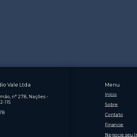
́dio Vale Ltda
Menu
Início
imão, n° 278, Nações -
2-115
Sobre
078
Contato
Financie
Negocie seu 