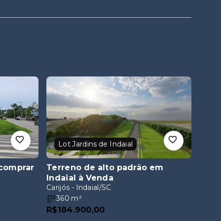
Lot Jardins de Indaial
 comprar
Terreno de alto padrão em
Indaial
à Venda
Carijós - Indaial/SC
360
m²
R$184.900,00