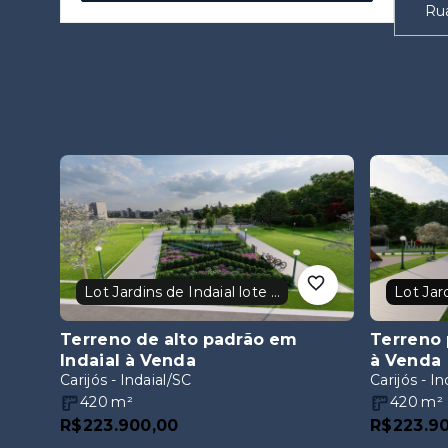
Rua
Lot Jardins de Indaial lote 30
Terreno de alto padrão em
Terreno 
Indaial
à Venda
à Venda
Carijós - Indaial/SC
Carijós - I
420
m²
420
m²
R$223.900,00
R$223.9