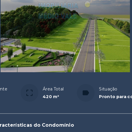
ente
Área Total
Situação
420 m²
Pronto para c
racterísticas do Condomínio