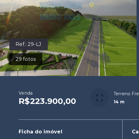
Ref.:
29-LJ
29
fotos
Venda
Terreno Fr
R$223.900,00
14 m
Ficha do imóvel
Ca