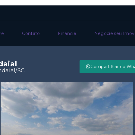
re
Contato
Financie
Negocie seu Imóv
daial
Compartilhar no Wh
Indaial/SC