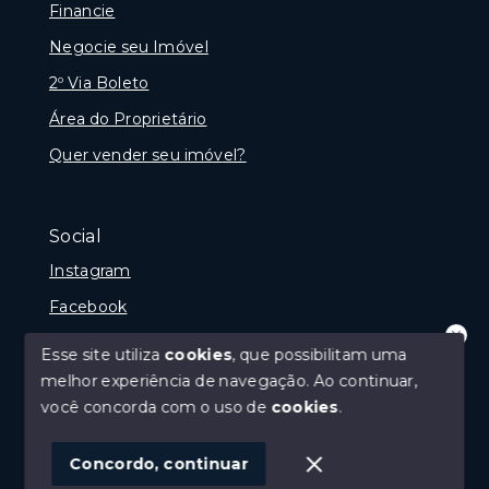
Financie
Negocie seu Imóvel
2º Via Boleto
Área do Proprietário
Quer vender seu imóvel?
Social
Instagram
Facebook
Youtube
Esse site utiliza
cookies
, que possibilitam uma
Olá! que bom te ver por aqui!
melhor experiência de navegação.
Ao continuar,
precisando de ajuda ou buscando outro
tipo de imóvel, fale conosco!
você concorda com o uso de
cookies
.
© Copyright 2026 - Imobiliária Médio Vale Ltda - Todos
1
os direitos reservados
Concordo, continuar
SITE PARA IMOBILIARIA