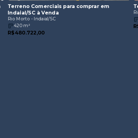
a
Terreno Comerciais para comprar em
T
Ri
Indaial/SC
à Venda
Rio Morto - Indaial/SC
420
m²
R
R$480.722,00