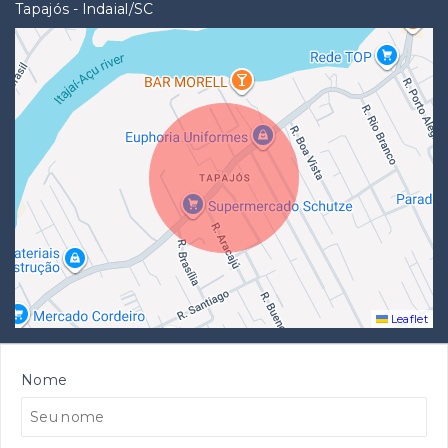
Tapajós - Indaial/SC
Leaflet
Nome