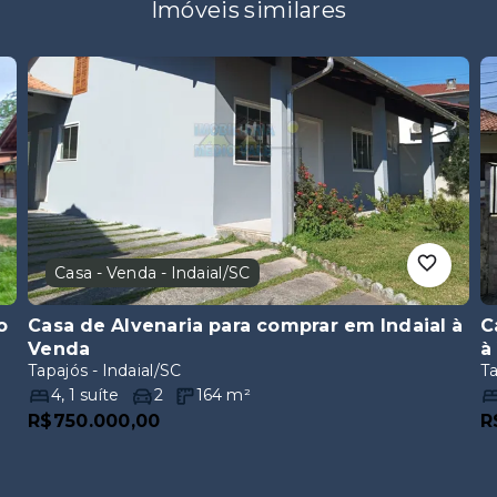
Imóveis similares
Casa - Venda - Indaial/SC
o
Casa de Alvenaria para comprar em Indaial
à
C
Venda
à
Tapajós - Indaial/SC
Ta
4
,
1
suíte
2
164
m²
R$750.000,00
R