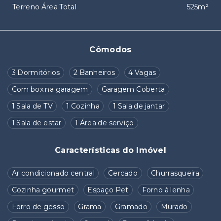
Terreno Área Total
525m²
Cômodos
3 Dormitórios
2 Banheiros
4 Vagas
Com box na garagem
Garagem Coberta
1 Sala de TV
1 Cozinha
1 Sala de jantar
1 Sala de estar
1 Área de serviço
Características do Imóvel
Ar condicionado central
Cercado
Churrasqueira
Cozinha gourmet
Espaço Pet
Forno à lenha
Forro de gesso
Grama
Gramado
Murado