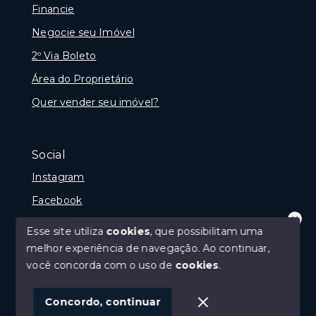
Financie
Negocie seu Imóvel
2º Via Boleto
Área do Proprietário
Quer vender seu imóvel?
Social
Instagram
Facebook
Youtube
Esse site utiliza
cookies
, que possibilitam uma
Olá! que bom te ver por aqui!
melhor experiência de navegação.
Ao continuar,
precisando de ajuda ou buscando outro
tipo de imóvel, fale conosco!
você concorda com o uso de
cookies
.
© Copyright 2026 - Imobiliária Médio Vale Ltda - Todos
1
os direitos reservados
Concordo, continuar