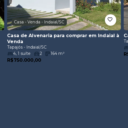
Casa - Venda - Indaial/SC
Casa de Alvenaria para comprar em Indaial
à
C
Ta
Venda
Tapajós - Indaial/SC
4
,
1
suíte
2
164
m²
R
R$750.000,00