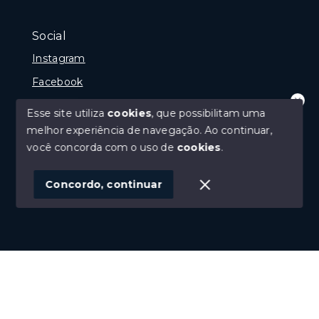
Social
Instagram
Facebook
Youtube
Esse site utiliza
cookies
, que possibilitam uma
Olá! que bom te ver por aqui!
melhor experiência de navegação.
Ao continuar,
precisando de ajuda ou buscando outro
tipo de imóvel, fale conosco!
você concorda com o uso de
cookies
.
© Copyright 2026 - Imobiliária Médio Vale Ltda - Todos
1
os direitos reservados
Concordo, continuar
SITE PARA IMOBILIARIA
Início
Histórico
Favoritos