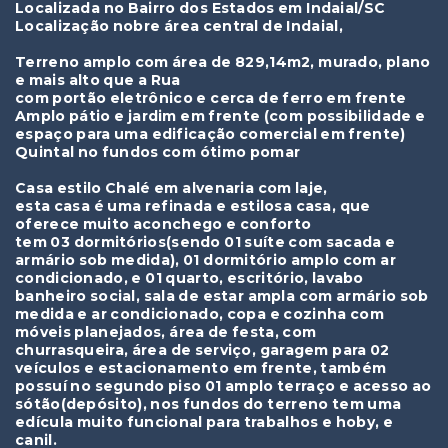
Localizada no Bairro dos Estados em Indaial/SC
Localização nobre área central de Indaial,
Terreno amplo com área de 829,14m2, murado, plano
e mais alto que a Rua
com portão eletrônico e cerca de ferro em frente
Amplo pátio e jardim em frente (com possibilidade e
espaço para uma edificação comercial em frente)
Quintal no fundos com ótimo pomar
Casa estilo Chalé em alvenaria com laje,
esta casa é uma refinada e estilosa casa, que
oferece muito aconchego e conforto
tem 03 dormitórios(sendo 01 suíte com sacada e
armário sob medida), 01 dormitório amplo com ar
condicionado, e 01 quarto, escritório, lavabo
banheiro social, sala de estar ampla com armário sob
medida e ar condicionado, copa e cozinha com
móveis planejados, área de festa, com
churrasqueira, área de serviço, garagem para 02
veículos e estacionamento em frente, também
possuí no segundo piso 01 amplo terraço e acesso ao
sótão(depósito), nos fundos do terreno tem uma
edícula muito funcional para trabalhos e hoby, e
canil.