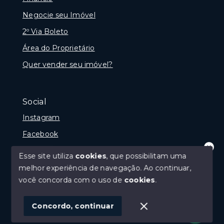
Negocie seu Imóvel
2º Via Boleto
Área do Proprietário
Quer vender seu imóvel?
Social
Instagram
Facebook
Youtube
Esse site utiliza
cookies
, que possibilitam uma
Olá! que bom te ver por aqui!
melhor experiência de navegação.
Ao continuar,
precisando de ajuda ou buscando outro
tipo de imóvel, fale conosco!
você concorda com o uso de
cookies
.
© Copyright 2026 - Imobiliária Médio Vale Ltda - Todos
1
os direitos reservados
Concordo, continuar
SITE PARA IMOBILIARIA