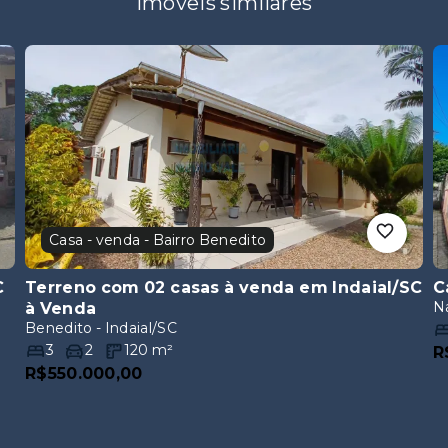
Imóveis similares
Casa - venda - Bairro Benedito
C
Terreno com 02 casas à venda em Indaial/SC
C
Na
à Venda
Benedito - Indaial/SC
3
2
120
m²
R
R$550.000,00