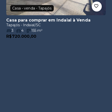
Casa - venda - Tapajós
Casa para comprar em Indaial
à Venda
Tapajós - Indaial/SC
3
4
155
m²
R$720.000,00