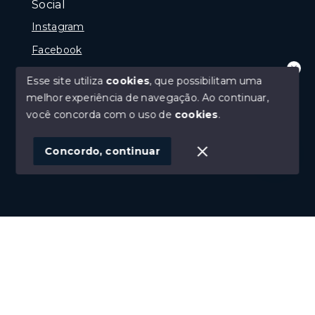
Social
Instagram
Facebook
Youtube
Esse site utiliza
cookies
, que possibilitam uma
Olá! que bom te ver por aqui!
melhor experiência de navegação.
Ao continuar,
precisando de ajuda ou buscando outro
tipo de imóvel, fale conosco!
você concorda com o uso de
cookies
.
© Copyright 2026 - Imobiliária Médio Vale Ltda - Todos
1
os direitos reservados
Concordo, continuar
SITE PARA IMOBILIARIA
Início
Histórico
Favoritos