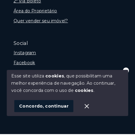
2º Via Boleto
Área do Proprietário
Quer vender seu imóvel?
Social
Instagram
Facebook
Youtube
Esse site utiliza
cookies
, que possibilitam uma
Olá! que bom te ver por aqui!
melhor experiência de navegação.
Ao continuar,
precisando de ajuda ou buscando outro
tipo de imóvel, fale conosco!
você concorda com o uso de
cookies
.
© Copyright 2026 - Imobiliária Médio Vale Ltda - Todos
1
os direitos reservados
Concordo, continuar
SITE PARA IMOBILIARIA