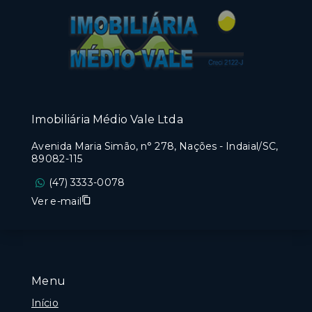
Imobiliária Médio Vale Ltda
Avenida Maria Simão, n° 278, Nações - Indaial/SC,
89082-115
(47) 3333-0078
Ver e-mail
Menu
Início