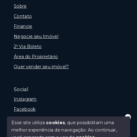
Sobre
Contato
Financie
Negocie seu Imóvel
2º Via Boleto
Área do Proprietário
Quer vender seu imóvel?
Social
Instagram
Facebook
Youtube
Esse site utiliza
cookies
, que possibilitam uma
Olá! que bom te ver por aqui!
melhor experiência de navegação.
Ao continuar,
precisando de ajuda ou buscando outro
tipo de imóvel, fale conosco!