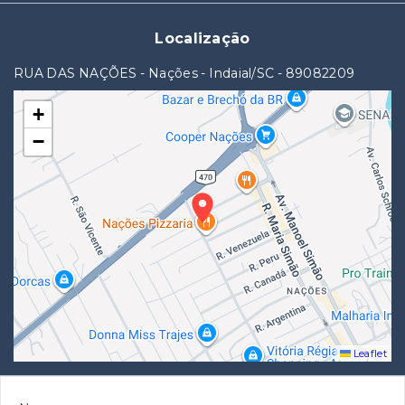
Localização
RUA DAS NAÇÕES - Nações - Indaial/SC
- 89082209
+
−
Leaflet