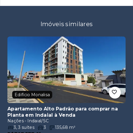
Imóveis similares
Edifício Monalisa
Apartamento Alto Padrão para comprar na
Planta em Indaial
à Venda
Nações - Indaial/SC
3
,
3
suítes
3
135,68
m²