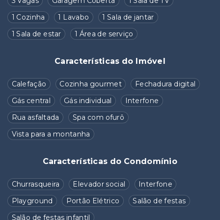
3 Vagas
Garagem Coberta
1 Sala de TV
1 Cozinha
1 Lavabo
1 Sala de jantar
1 Sala de estar
1 Área de serviço
Características do Imóvel
Calefação
Cozinha gourmet
Fechadura digital
Gás central
Gás individual
Interfone
Rua asfaltada
Spa com ofurô
Vista para a montanha
Características do Condomínio
Churrasqueira
Elevador social
Interfone
Playground
Portão Elétrico
Salão de festas
Salão de festas infantil