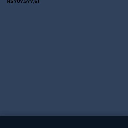
R$707.577,61