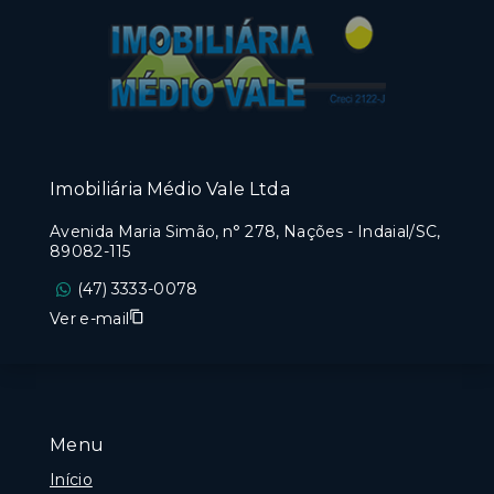
Imobiliária Médio Vale Ltda
Avenida Maria Simão, n° 278, Nações - Indaial/SC,
89082-115
(47) 3333-0078
Ver e-mail
Menu
Início