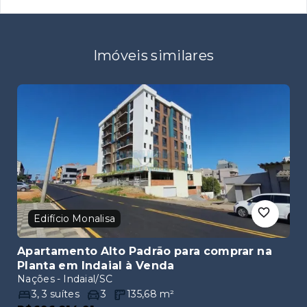
Imóveis similares
Edifício Monalisa
Apartamento Alto Padrão para comprar na
Planta em Indaial
à Venda
Nações - Indaial/SC
3
,
3
suítes
3
135,68
m²