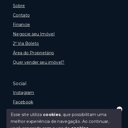
Sobre
Contato
Financie
Negocie seu Imóvel
2º Via Boleto
Área do Proprietário
Quer vender seu imóvel?
Social
Instagram
Facebook
Youtube
Esse site utiliza
cookies
, que possibilitam uma
Olá! que bom te ver por aqui!
melhor experiência de navegação.
Ao continuar,
precisando de ajuda ou buscando outro
tipo de imóvel, fale conosco!