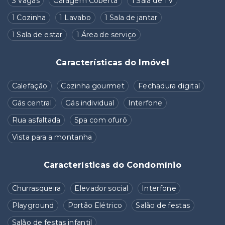
3 Vagas
Garagem Coberta
1 Sala de TV
1 Cozinha
1 Lavabo
1 Sala de jantar
1 Sala de estar
1 Área de serviço
Características do Imóvel
Calefação
Cozinha gourmet
Fechadura digital
Gás central
Gás individual
Interfone
Rua asfaltada
Spa com ofurô
Vista para a montanha
Características do Condomínio
Churrasqueira
Elevador social
Interfone
Playground
Portão Elétrico
Salão de festas
Salão de festas infantil