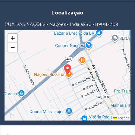
Localização
RUA DAS NAÇÕES - Nações - Indaial/SC
- 89082209
+
−
Leaflet