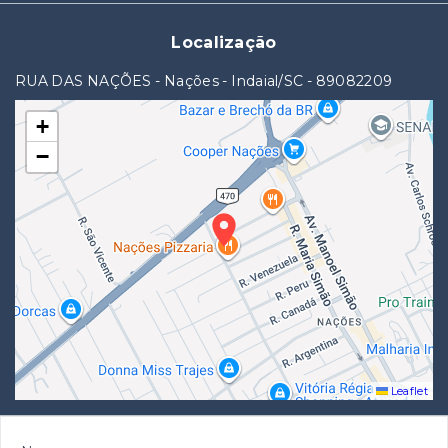
Localização
RUA DAS NAÇÕES - Nações - Indaial/SC
- 89082209
+
−
Leaflet