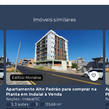
Imóveis similares
Edifício Monalisa
Apartamento Alto Padrão para comprar na
A
Planta em Indaial
à Venda
P
Nações - Indaial/SC
Na
3
,
3
suítes
3
135,68
m²