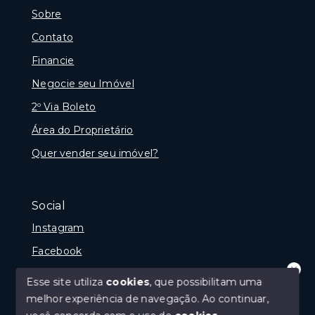
Sobre
Contato
Financie
Negocie seu Imóvel
2º Via Boleto
Área do Proprietário
Quer vender seu imóvel?
Social
Instagram
Facebook
Youtube
Esse site utiliza
cookies
, que possibilitam uma
Olá! que bom te ver por aqui!
melhor experiência de navegação.
Ao continuar,
precisando de ajuda ou buscando outro
tipo de imóvel, fale conosco!