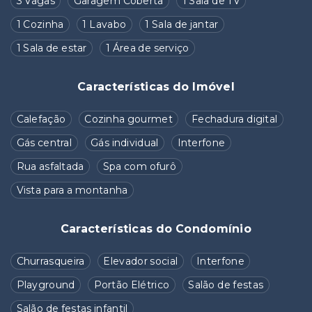
3 Vagas
Garagem Coberta
1 Sala de TV
1 Cozinha
1 Lavabo
1 Sala de jantar
1 Sala de estar
1 Área de serviço
Características do Imóvel
Calefação
Cozinha gourmet
Fechadura digital
Gás central
Gás individual
Interfone
Rua asfaltada
Spa com ofurô
Vista para a montanha
Características do Condomínio
Churrasqueira
Elevador social
Interfone
Playground
Portão Elétrico
Salão de festas
Salão de festas infantil