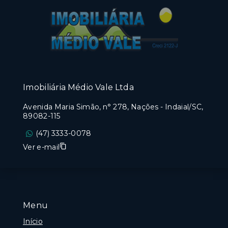
Imobiliária Médio Vale Ltda
Avenida Maria Simão, n° 278, Nações - Indaial/SC,
89082-115
(47) 3333-0078
Ver e-mail
Menu
Início