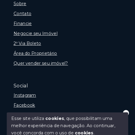
Sobre
Contato
Financie
Negocie seu Imóvel
2º Via Boleto
Área do Proprietário
Quer vender seu imóvel?
Social
Instagram
Facebook
Youtube
Esse site utiliza
cookies
, que possibilitam uma
Olá! que bom te ver por aqui!
melhor experiência de navegação.
Ao continuar,
precisando de ajuda ou buscando outro
tipo de imóvel, fale conosco!
você concorda com o uso de
cookies
.