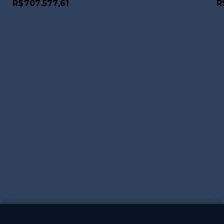
R$707.577,61
R