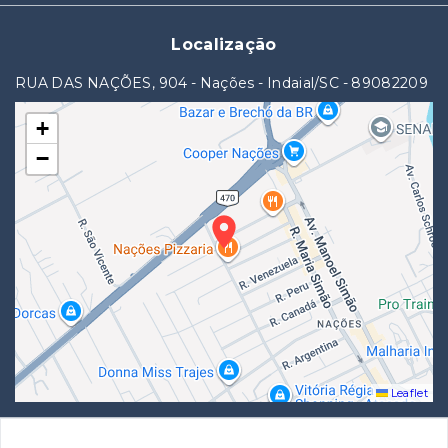
Localização
RUA DAS NAÇÕES, 904 - Nações - Indaial/SC
- 89082209
+
−
Leaflet