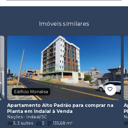
Imóveis similares
Edifício Monalisa
Apartamento Alto Padrão para comprar na
A
Planta em Indaial
à Venda
P
Nações - Indaial/SC
Na
3
,
3
suítes
3
135,68
m²