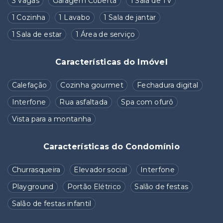
3 Vagas
Garagem Coberta
1 Sala de TV
1 Cozinha
1 Lavabo
1 Sala de jantar
1 Sala de estar
1 Área de serviço
Características do Imóvel
Calefação
Cozinha gourmet
Fechadura digital
Interfone
Rua asfaltada
Spa com ofurô
Vista para a montanha
Características do Condomínio
Churrasqueira
Elevador social
Interfone
Playground
Portão Elétrico
Salão de festas
Salão de festas infantil