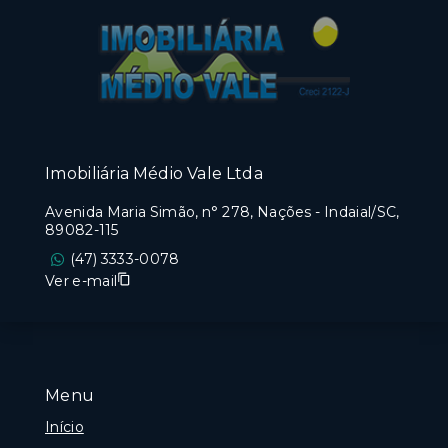
Imobiliária Médio Vale Ltda
Avenida Maria Simão, n° 278, Nações - Indaial/SC,
89082-115
(47) 3333-0078
Ver e-mail
Menu
Início