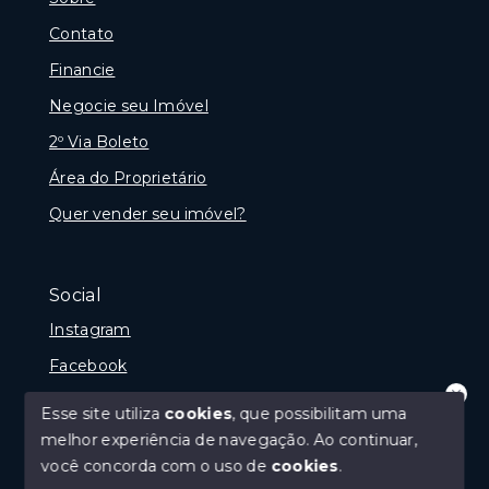
Contato
Financie
Negocie seu Imóvel
2º Via Boleto
Área do Proprietário
Quer vender seu imóvel?
Social
Instagram
Facebook
Youtube
Esse site utiliza
cookies
, que possibilitam uma
Olá! que bom te ver por aqui!
melhor experiência de navegação.
Ao continuar,
precisando de ajuda ou buscando outro
tipo de imóvel, fale conosco!
você concorda com o uso de
cookies
.