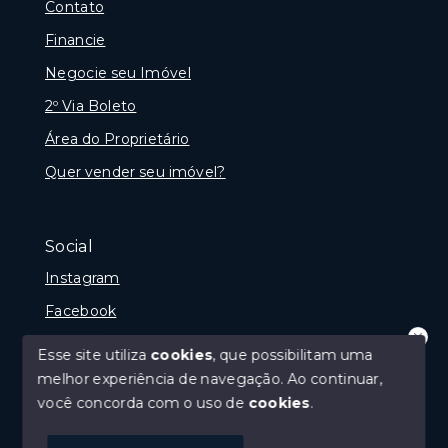
Contato
Financie
Negocie seu Imóvel
2º Via Boleto
Área do Proprietário
Quer vender seu imóvel?
Social
Instagram
Facebook
Youtube
Esse site utiliza
cookies
, que possibilitam uma
Olá! que bom te ver por aqui!
melhor experiência de navegação.
Ao continuar,
precisando de ajuda ou buscando outro
tipo de imóvel, fale conosco!
você concorda com o uso de
cookies
.
© Copyright 2026 - Imobiliária Médio Vale Ltda - Todos
1
os direitos reservados