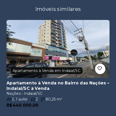
Imóveis similares
Apartamento à Venda em Indaial/SC
Apartamento à Venda no Bairro das Nações –
Indaial/SC
à Venda
Nações - Indaial/SC
2
,
1
suíte
2
80,25
m²
R$440.000,00