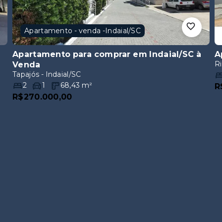
Apartamento - venda -Indaial/SC
Apartamento para comprar em Indaial/SC
à
A
Ri
Venda
Tapajós - Indaial/SC
2
1
68,43
m²
R
R$270.000,00