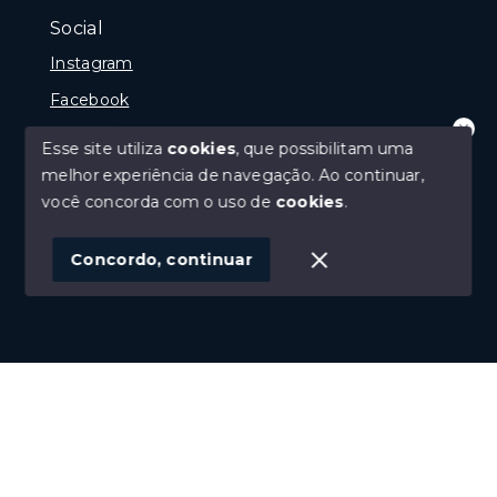
Social
Instagram
Facebook
Youtube
Esse site utiliza
cookies
, que possibilitam uma
Olá! que bom te ver por aqui!
melhor experiência de navegação.
Ao continuar,
precisando de ajuda ou buscando outro
tipo de imóvel, fale conosco!
você concorda com o uso de
cookies
.
© Copyright 2026 - Imobiliária Médio Vale Ltda - Todos
1
os direitos reservados
Concordo, continuar
SITE PARA IMOBILIARIA
Início
Histórico
Favoritos