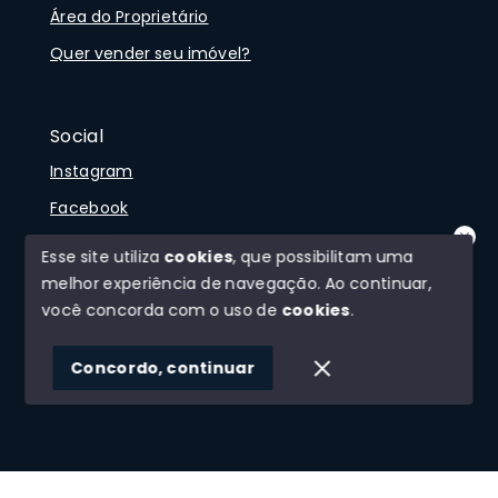
Área do Proprietário
Quer vender seu imóvel?
Social
Instagram
Facebook
Youtube
Esse site utiliza
cookies
, que possibilitam uma
Olá! que bom te ver por aqui!
melhor experiência de navegação.
Ao continuar,
precisando de ajuda ou buscando outro
tipo de imóvel, fale conosco!
você concorda com o uso de
cookies
.
© Copyright 2026 - Imobiliária Médio Vale Ltda -
1
Todos os direitos reservados
Concordo, continuar
SITE PARA IMOBILIARIA